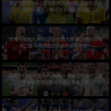
世界杯巴西队1-2不敌挪威 内马尔含泪宣布退出
国家队 最后一舞沦为全网最大闹剧
世界杯挪威队对阵5冠王巴西大胜 哈兰德头球梅
开二度 与梅西姆巴佩并列射手榜第一
摩洛哥3-0血洗加拿大 Ounahi 神级发挥梅开二度
非洲雄狮彻底击碎东道主晋级之梦