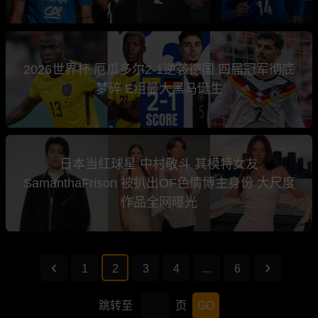
2026世界杯 厄瓜多尔2-1逆袭德国 四届冠军彻底
梦碎 E组最大黑马诞生
日本当红球星 中村敬斗 其模特女友
SamanthaFrison 被扒出OF色情博主身份 大尺度
作品全网曝光
1
2
3
4
...
6
跳转至
页
GO