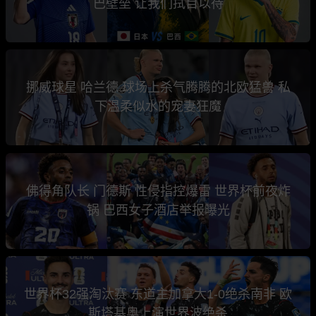
巴壁垒 让我们拭目以待
挪威球星 哈兰德 球场上杀气腾腾的北欧猛兽 私
下温柔似水的宠妻狂魔
佛得角队长 门德斯 性侵指控爆雷 世界杯前夜炸
锅 巴西女子酒店举报曝光
世界杯32强淘汰赛 东道主加拿大1-0绝杀南非 欧
斯塔基奥上演世界波绝杀