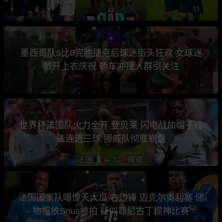
墨西哥队3比0完胜捷克后球迷街头狂欢 女球迷
敞开上衣庆祝 轿车冲撞人群引关注
世界杯法国队火力全开 登贝莱 闪电战加帽子戏
法连进三球 挪威队彻底崩盘
法国国家队曝惊天大瓜 右边锋 迈克尔奥利塞 储
物柜放Snus被拍 疑似靠尼古丁提神比赛