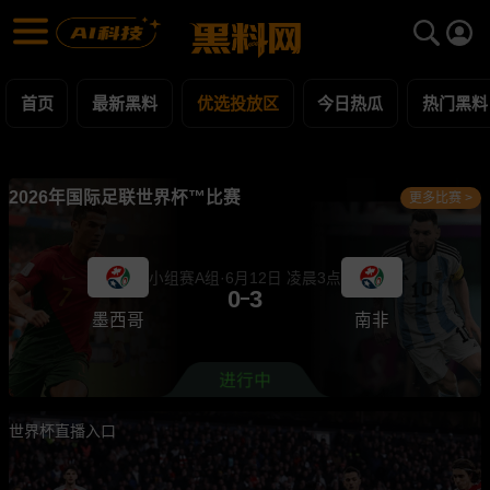
优选投放区 第2页 黑料合集 - 黑料网
优选投放区 每日更新黑料吃瓜爆料
首页
最新黑料
优选投放区
今日热瓜
热门黑料
2026年国际足联世界杯™比赛
更多比赛 >
小组赛A组·6月12日 凌晨3点
0
3
墨西哥
南非
世界杯直播入口