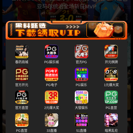
亚马尔统治全场斩获MVP
世界杯1/16决赛 葡萄牙2-1克罗地亚 C罗与莫德
里奇 上演皇马老兄弟神仙对决
春药商城
PG娱乐城
官方PG
开元棋牌
江头2:50世界杯直播又搞事 身着金色紧身衣背后
官方开元
PG电子
PG娱乐
1元爆大奖
猛抱女主播 现场直播紧急切断
官方直营
2元爆大奖
大發娱乐
PG直营
世界杯1/16决赛 哈兰德 绝杀球助挪威2-1逆转科
PG直营
33直播
51直播
暗黑乱伦