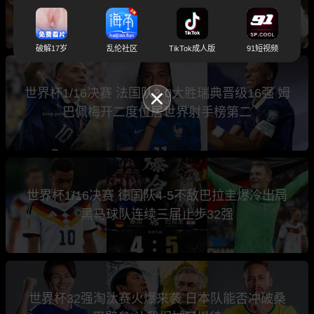
特迪瓦 时隔28年重返世界杯16强
破解17岁
乱伦社区
TikTok成人版
91短视频
世界杯1/16决赛 法国队3-0大胜瑞典晋级16强 姆
巴佩梅开二度位居世界射手榜第二
世界杯1/16决赛 德国队4-5不敌巴拉圭爆冷出局
黑马球队连续三届止步32强
世界杯32强淘汰赛火爆来袭 日本队能否冲破桑