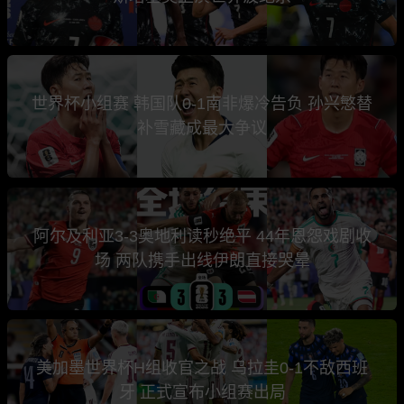
世界杯小组赛 韩国队0-1南非爆冷告负 孙兴慜替
补雪藏成最大争议
阿尔及利亚3-3奥地利读秒绝平 44年恩怨戏剧收
场 两队携手出线伊朗直接哭晕
美加墨世界杯H组收官之战 乌拉圭0-1不敌西班
牙 正式宣布小组赛出局