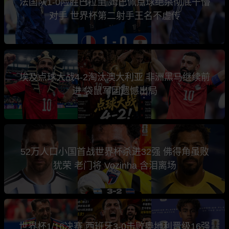
法国队1-0险胜巴拉圭 姆巴佩点球绝杀彻底干懵
对手 世界杯第二射手王名不虚传
埃及点球大战4-2淘汰澳大利亚 非洲黑马继续前
进 袋鼠军团遗憾出局
52万人口小国首战世界杯杀进32强 佛得角虽败
犹荣 老门将 Vozinha 含泪离场
世界杯1/16决赛 西班牙3-0击败奥地利晋级16强