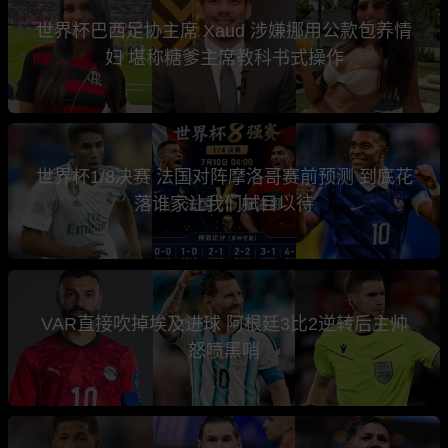
世界杯巴西足协主席 Xaud 涉嫌挪用公款包养情
妇 堪称糖爹主席教科书式操作
世界杯1/8决赛 法国对阵摩洛哥赛前预测 到底花
落谁家让我们拭目以待
VAR直接吹掉埃及进球 阿根廷3比2逆转后主帅
怒喷黑哨