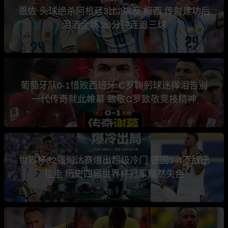
恩佐 头球绝杀阿根廷3比2埃及 梅西 传射建功后
泪洒全场 20分钟连追三球
葡萄牙队0-1惜败西班牙 C罗鞠躬球迷挥泪告别
一代传奇就此帷幕 致敬C罗致敬竞技精神
世界杯32强淘汰赛爆出超级冷门 德国3-4不敌巴
拉圭 历史四届世界杯冠军黯然失色